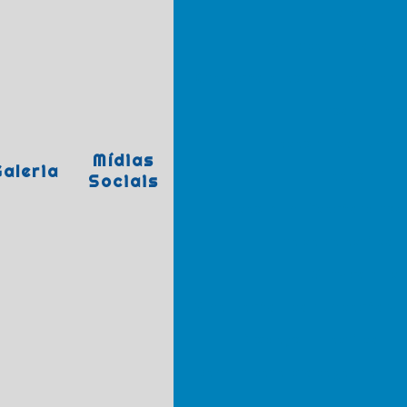
Envelopamento
Envelopamento auto
Gravação a laser em acrílico
Personalizaçã
Placas de comunicaç
Mídias
aleria
Placas de 
Sociais
Placas identificação pers
Letra caixa acrílico
Serviço de co
Sinalização e comunicação vi
Displays em acrílico
Banner para propaganda
Gravação a lase