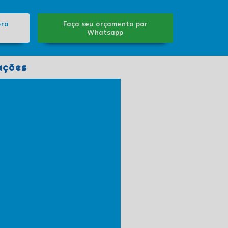
ora
Faça seu orçamento por
Whatsapp
ações
Adesivação de veículos
Adesivagem em geladeira
Adesivos de sinalização
zados de empresas
iro acrílico gravado a laser
rlos
Corte a laser acrílico
 e gravação
er em mdf e acrílico