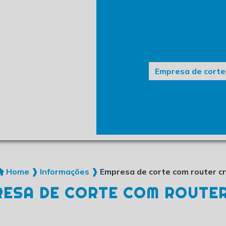
Envelopamento automoti
Serviço de corte a 
Serviço de corte
Empresa de corte
Envelopamento de ge
Envelopamento de pa
Envelopamento de veí
Home ❱
Informações ❱
Empresa de corte com router c
ESA DE CORTE COM ROUTE