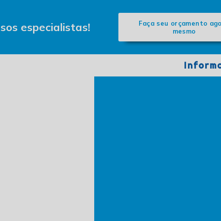
Faça seu orçamento ag
os especialistas!
mesmo
Inform
Adesivação de frotas
Adesivagem de veículos
Adesivagem em parede
Adesivos personali
Banner promocional
Chave
Comunicação visual em São Ca
Corte a laser
Corte e gravação a las