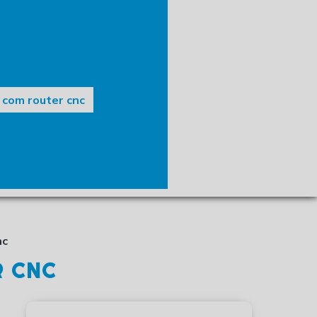
vo comunicação visual
laser em acrílico
 a laser em mdf
 com router cnc
ladeira São Carlos
rede em São Carlos
culos em São Carlos
nc
R CNC