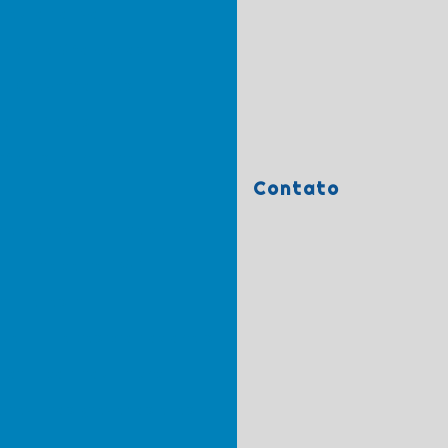
 automotivo
motivo São Carlos
Gravação a laser em mdf
o de frotas
ão visual interna
Contato
homenagem
onalizadas
Letra caixa
Letra caixa PVC
rte a laser
sual
Faixas promocionais
Corte com router cnc
Chaveiros gravados a laser
r em chaveiros